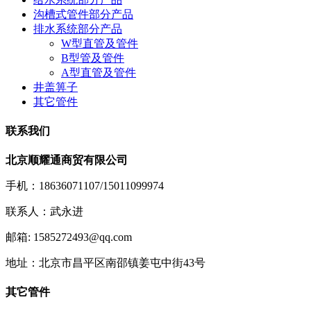
沟槽式管件部分产品
排水系统部分产品
W型直管及管件
B型管及管件
A型直管及管件
井盖箅子
其它管件
联系我们
北京顺耀通商贸有限公司
手机：18636071107/15011099974
联系人：武永进
邮箱: 1585272493@qq.com
地址：北京市昌平区南邵镇姜屯中街43号
其它管件