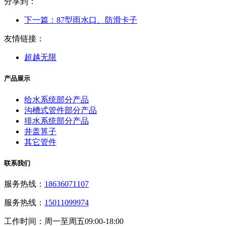
分享到：
下一篇：
87型雨水口、防滑卡子
友情链接：
超越无限
产品展示
给水系统部分产品
沟槽式管件部分产品
排水系统部分产品
井盖箅子
其它管件
联系我们
服务热线：
18636071107
服务热线：
15011099974
工作时间：周一至周五09:00-18:00