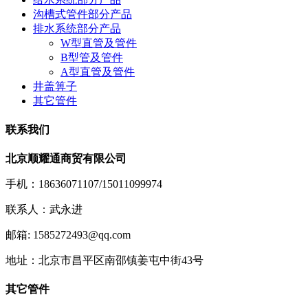
沟槽式管件部分产品
排水系统部分产品
W型直管及管件
B型管及管件
A型直管及管件
井盖箅子
其它管件
联系我们
北京顺耀通商贸有限公司
手机：18636071107/15011099974
联系人：武永进
邮箱: 1585272493@qq.com
地址：北京市昌平区南邵镇姜屯中街43号
其它管件