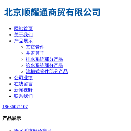
网站首页
关于我们
产品展示
其它管件
井盖箅子
排水系统部分产品
给水系统部分产品
沟槽式管件部分产品
公司业绩
在线留言
新闻视野
联系我们
18636071107
产品展示
给水系统部分产品