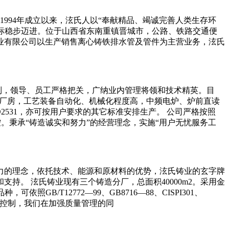
994年成立以来，泫氏人以“奉献精品、竭诚完善人类生存环
目标稳步迈进。位于山西省东南重镇晋城市，公路、铁路交通便
铸业有限公司以生产销售离心铸铁排水管及管件为主营业务，泫氏
制，领导、员工严格把关，广纳业内管理将领和技术精英。目
钢结构厂房，工艺装备自动化、机械化程度高，中频电炉、炉前直读
O2531，亦可按用户要求的其它标准安排生产。 公司严格按照
控。秉承“铸造诚实和努力”的经营理念，实施“用户无忧服务工
努力的理念，依托技术、能源和原材料的优势，泫氏铸业的玄字牌
。 泫氏铸业现有三个铸造分厂，总面积40000m2。采用金
/T12772—99、GB8716—88、CISPI301、
受到控制，我们在加强质量管理的同