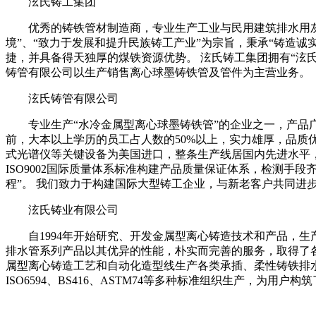
泫氏铸工集团
优秀的铸铁管材制造商，专业生产工业与民用建筑排水用灰
境”、“致力于发展和提升民族铸工产业”为宗旨，秉承“铸造
捷，并具备得天独厚的煤铁资源优势。 泫氏铸工集团拥有“泫
铸管有限公司以生产销售离心球墨铸铁管及管件为主营业务。
泫氏铸管有限公司
专业生产“水冷金属型离心球墨铸铁管”的企业之一，产品
前，大本以上学历的员工占人数的50%以上，实力雄厚，品质优越
式光谱仪等关键设备为美国进口，整条生产线居国内先进水平，年生
ISO9002国际质量体系标准构建产品质量保证体系，检测手
程”。 我们致力于构建国际大型铸工企业，与新老客户共同进
泫氏铸业有限公司
自1994年开始研究、开发金属型离心铸造技术和产品，
排水管系列产品以其优异的性能，朴实而完善的服务，取得了各
属型离心铸造工艺和自动化造型线生产各类承插、柔性铸铁排水直管)及配
ISO6594、BS416、ASTM74等多种标准组织生产，