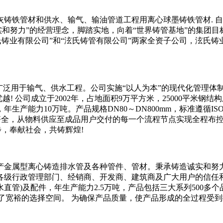
铸铁管材和供水、输气、输油管道工程用离心球墨铸铁管材. 自1
诚实和努力”的经营理念，脚踏实地，向着“世界铸管基地”的集团
氏铸业有限公司”和“泫氏铸管有限公司”两家全资子公司，泫氏
广泛用于输气、供水工程。公司实施“以人为本”的现代化管理体
! 公司成立于2002年，占地面积9万平方米，25000平米
产能力10万吨。产品规格DN80～DN800mm，标准遵循IS
段齐全，从物料供应至成品用户交付的每一个流程节点实现全程布
步，奉献社会，共铸辉煌!
生产金属型离心铸造排水管及各种管件、管材。秉承铸造诚实和
级行政管理部门、经销商、开发商、建筑商及广大用户的信任和支持
件，年生产能力2.5万吨，产品包括三大系列500多个品种，可依照GB
为用户构筑了宽裕的选择空间。 为确保产品质量，使产品形成的全过程