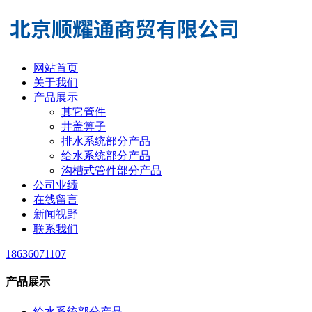
网站首页
关于我们
产品展示
其它管件
井盖箅子
排水系统部分产品
给水系统部分产品
沟槽式管件部分产品
公司业绩
在线留言
新闻视野
联系我们
18636071107
产品展示
给水系统部分产品