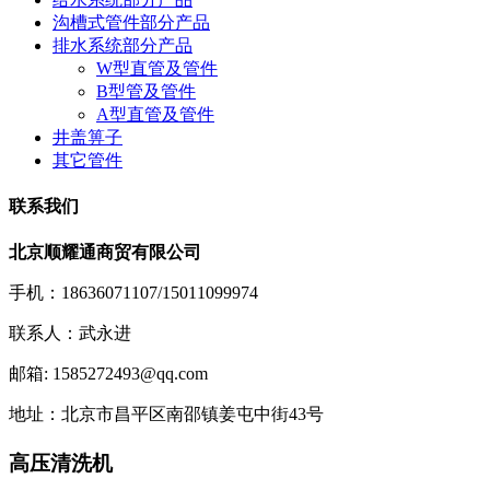
沟槽式管件部分产品
排水系统部分产品
W型直管及管件
B型管及管件
A型直管及管件
井盖箅子
其它管件
联系我们
北京顺耀通商贸有限公司
手机：18636071107/15011099974
联系人：武永进
邮箱: 1585272493@qq.com
地址：北京市昌平区南邵镇姜屯中街43号
高压清洗机