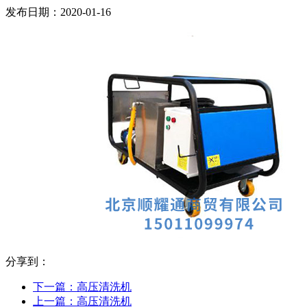
发布日期：2020-01-16
分享到：
下一篇：
高压清洗机
上一篇：
高压清洗机