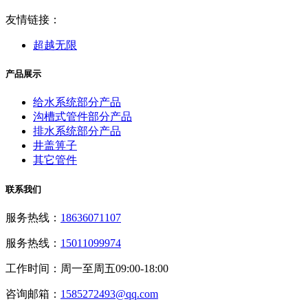
友情链接：
超越无限
产品展示
给水系统部分产品
沟槽式管件部分产品
排水系统部分产品
井盖箅子
其它管件
联系我们
服务热线：
18636071107
服务热线：
15011099974
工作时间：周一至周五09:00-18:00
咨询邮箱：
1585272493@qq.com