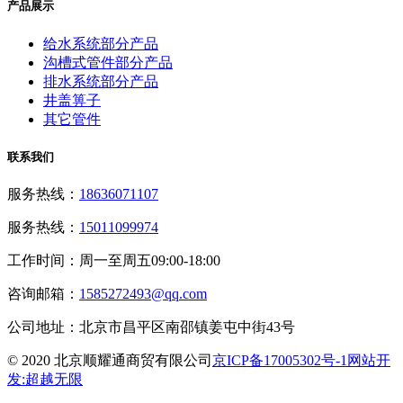
产品展示
给水系统部分产品
沟槽式管件部分产品
排水系统部分产品
井盖箅子
其它管件
联系我们
服务热线：
18636071107
服务热线：
15011099974
工作时间：周一至周五09:00-18:00
咨询邮箱：
1585272493@qq.com
公司地址：北京市昌平区南邵镇姜屯中街43号
© 2020 北京顺耀通商贸有限公司
京ICP备17005302号-1
网站开
发:超越无限