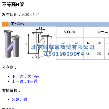
不等高H管
发布日期：2020-04-04
分享到：
下一篇：
大小头
上一篇：
T三通
友情链接：
超越无限