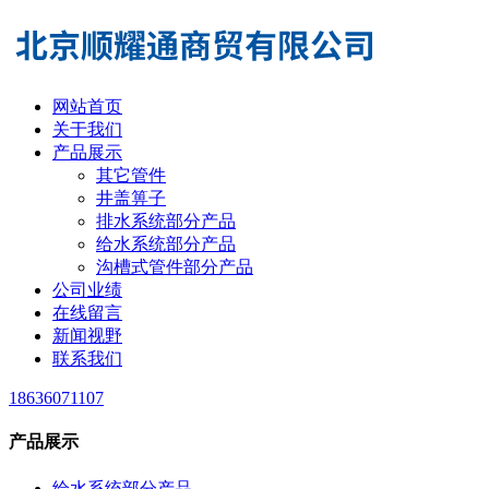
网站首页
关于我们
产品展示
其它管件
井盖箅子
排水系统部分产品
给水系统部分产品
沟槽式管件部分产品
公司业绩
在线留言
新闻视野
联系我们
18636071107
产品展示
给水系统部分产品