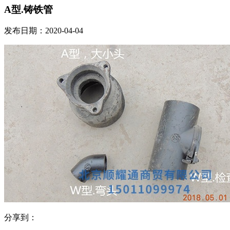
A型.铸铁管
发布日期：2020-04-04
分享到：