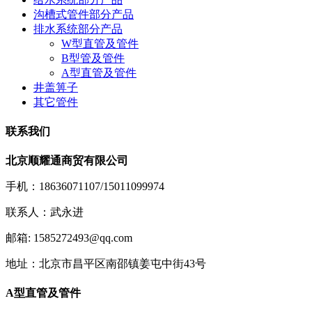
沟槽式管件部分产品
排水系统部分产品
W型直管及管件
B型管及管件
A型直管及管件
井盖箅子
其它管件
联系我们
北京顺耀通商贸有限公司
手机：18636071107/15011099974
联系人：武永进
邮箱: 1585272493@qq.com
地址：北京市昌平区南邵镇姜屯中街43号
A型直管及管件