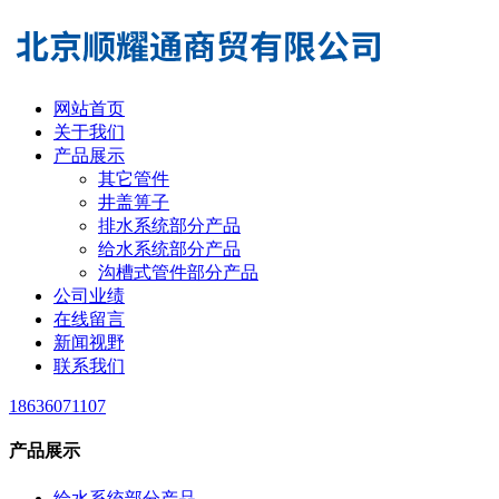
网站首页
关于我们
产品展示
其它管件
井盖箅子
排水系统部分产品
给水系统部分产品
沟槽式管件部分产品
公司业绩
在线留言
新闻视野
联系我们
18636071107
产品展示
给水系统部分产品